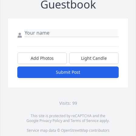
Guestbook
Add Photos
Light Candle
Submit Post
Visits: 99
This site is protected by reCAPTCHA and the
Google
Privacy Policy
and
Terms of Service
apply.
Service map data ©
OpenStreetMap
contributors