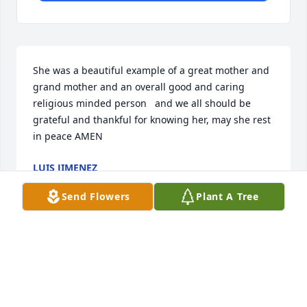
She was a beautiful example of a great mother and 
grand mother and an overall good and caring 
religious minded person   and we all should be 
grateful and thankful for knowing her, may she rest 
in peace AMEN
LUIS JIMENEZ
Nov 17, 2024
Send Flowers
Plant A Tree
To my beautiful grandma, as the oldest grandson I 
can talk for all of us when I say you were the best 
example of how a family should be loved. Because 
of you I am the man I am today. Thank you for being 